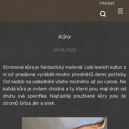
Hledat
Kůra
26.08.2022
Stromová kůra je fantastický materiál. Lidé lesních kultur z
ní od pradávna vyráběli mnoho předmětů denní potřeby.
Od nádob na uskladnění všeho možného až po canoe. Ne
každá kůra je ovšem vhodná a ty, které jsou, mají druh od
druhu svá specifika. Nejčastěji používané kůry jsou ze
stromů: bříza, jilm a smrk.