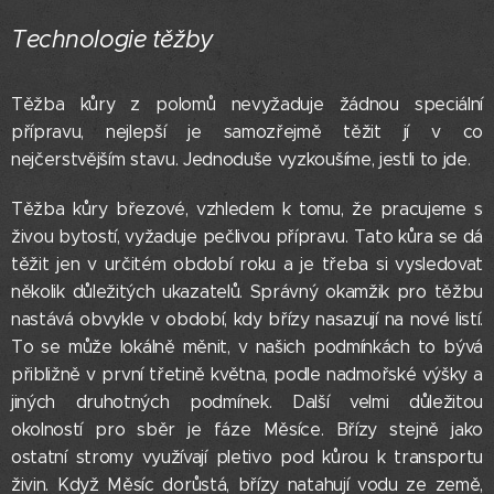
Technologie těžby
Těžba kůry z polomů nevyžaduje žádnou speciální
přípravu, nejlepší je samozřejmě těžit jí v co
nejčerstvějším stavu. Jednoduše vyzkoušíme, jestli to jde.
Těžba kůry březové, vzhledem k tomu, že pracujeme s
živou bytostí, vyžaduje pečlivou přípravu. Tato kůra se dá
těžit jen v určitém období roku a je třeba si vysledovat
několik důležitých ukazatelů. Správný okamžik pro těžbu
nastává obvykle v období, kdy břízy nasazují na nové listí.
To se může lokálně měnit, v našich podmínkách to bývá
přibližně v první třetině května, podle nadmořské výšky a
jiných druhotných podmínek. Další velmi důležitou
okolností pro sběr je fáze Měsíce. Břízy stejně jako
ostatní stromy využívají pletivo pod kůrou k transportu
živin. Když Měsíc dorůstá, břízy natahují vodu ze země,