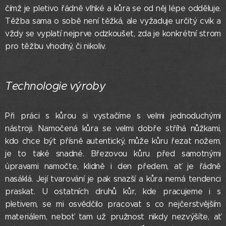
čímž je pletivo řádně vlhké a kůra se od něj lépe odděluje.
Těžba sama o sobě není těžká, ale vyžaduje určitý cvik a
vždy se vyplatí nejprve odzkoušet, zda je konkrétní strom
pro těžbu vhodný, či nikoliv.
Technologie výroby
Při práci s kůrou si vystačíme s velmi jednoduchými
nástroji. Namočená kůra se velmi dobře stříhá nůžkami,
kdo chce být přísně autentický, může kůru řezat nožem,
je to také snadné. Březovou kůru před samotnými
úpravami namočte, klidně i den předem, ať je řádně
nasáklá. Její tvarování je pak snazší a kůra nemá tendenci
praskat. U ostatních druhů kůr, kde pracujeme i s
pletivem, se mi osvědčilo pracovat s co nejčerstvějším
materiálem, neboť tam už pružnost nikdy nezvýšíte, ať