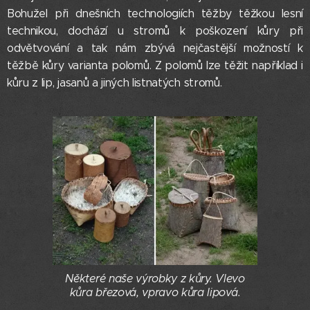
Bohužel při dnešních technologiích těžby těžkou lesní
technikou, dochází u stromů k poškození kůry při
odvětvování a tak nám zbývá nejčastější možností k
těžbě kůry varianta polomů. Z polomů lze těžit například i
kůru z lip, jasanů a jiných listnatých stromů.
Některé naše výrobky z kůry. Vlevo
kůra březová, vpravo kůra lipová.