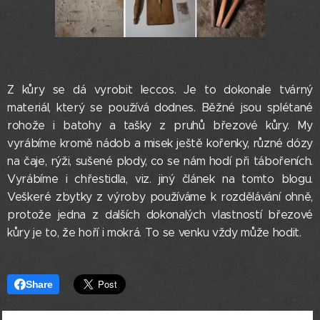
Z kůry se dá vyrobit leccos. Je to dokonale tvárný
materiál, který se používá dodnes. Běžné jsou splétané
rohože i batohy a tašky z pruhů březové kůry. My
vyrábíme kromě nádob a misek ještě kořenky, různé dózy
na čaje, rýži, sušené plody, co se nám hodí při tábořeních.
Vyrábíme i chřestidla, viz. jiný článek na tomto blogu.
Veškeré zbytky z výroby používáme k rozdělávání ohně,
protože jedna z dalších dokonalých vlastností březové
kůry je to, že hoří i mokrá. To se venku vždy může hodit.
Share