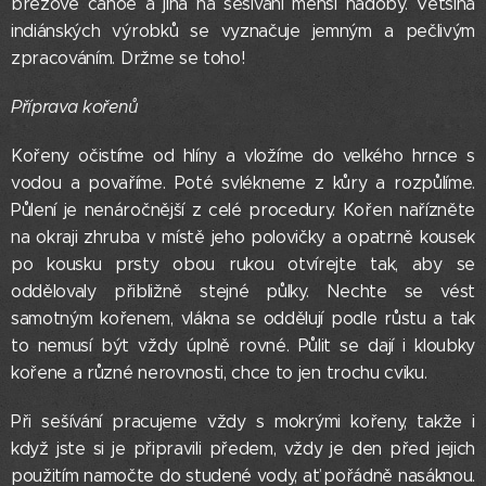
březové canoe a jiná na sešívání menší nádoby. Většina
indiánských výrobků se vyznačuje jemným a pečlivým
zpracováním. Držme se toho!
Příprava kořenů
Kořeny očistíme od hlíny a vložíme do velkého hrnce s
vodou a povaříme. Poté svlékneme z kůry a rozpůlíme.
Půlení je nenáročnější z celé procedury. Kořen nařízněte
na okraji zhruba v místě jeho polovičky a opatrně kousek
po kousku prsty obou rukou otvírejte tak, aby se
oddělovaly přibližně stejné půlky. Nechte se vést
samotným kořenem, vlákna se oddělují podle růstu a tak
to nemusí být vždy úplně rovné. Půlit se dají i kloubky
kořene a různé nerovnosti, chce to jen trochu cviku.
Při sešívání pracujeme vždy s mokrými kořeny, takže i
když jste si je připravili předem, vždy je den před jejich
použitím namočte do studené vody, ať pořádně nasáknou.