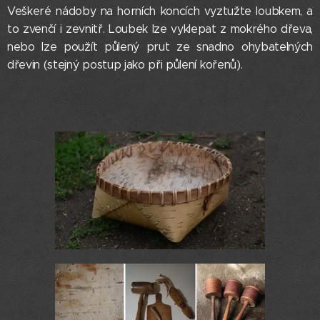
Veškeré nádoby na horních koncích vyztužte loubkem, a
to zvenčí i zevnitř. Loubek lze vyklepat z mokrého dřeva,
nebo lze použít půlený prut ze snadno ohybatelných
dřevin (stejný postup jako při půlení kořenů).