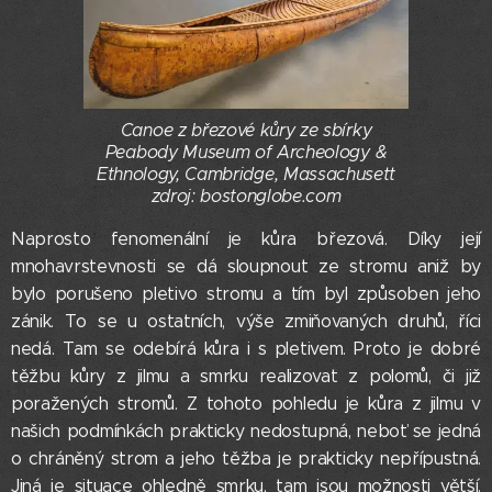
Canoe z březové kůry ze sbírky
Peabody Museum of Archeology &
Ethnology, Cambridge, Massachusett
zdroj: bostonglobe.com
Naprosto fenomenální je kůra březová. Díky její
mnohavrstevnosti se dá sloupnout ze stromu aniž by
bylo porušeno pletivo stromu a tím byl způsoben jeho
zánik. To se u ostatních, výše zmiňovaných druhů, říci
nedá. Tam se odebírá kůra i s pletivem. Proto je dobré
těžbu kůry z jilmu a smrku realizovat z polomů, či již
poražených stromů. Z tohoto pohledu je kůra z jilmu v
našich podmínkách prakticky nedostupná, neboť se jedná
o chráněný strom a jeho těžba je prakticky nepřípustná.
Jiná je situace ohledně smrku, tam jsou možnosti větší.