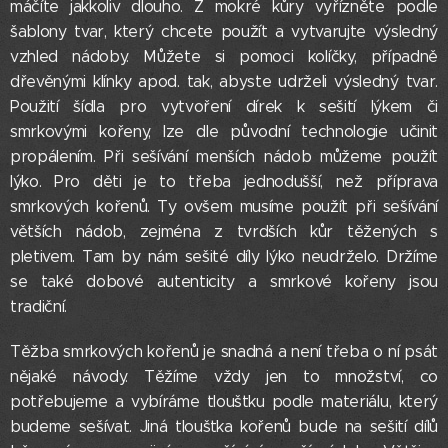
máčíte jakkoliv dlouho. Z mokré kůry vyřízněte podle
šablony tvar, který chcete použít a vytvarujte výsledný
vzhled nádoby. Můžete si pomoci kolíčky, případně
dřevěnými klínky apod. tak, abyste udrželi výsledný tvar.
Použití šídla pro vytvoření dírek k sešití lýkem či
smrkovými kořeny, lze dle původní technologie učinit
propálením. Při sešívání menších nádob můžeme použít
lýko. Pro děti je to třeba jednodušší, než příprava
smrkových kořenů. Ty ovšem musíme použít při sešívání
větších nádob, zejména z tvrdších kůr těžených s
pletivem. Tam by nám sešité díly lýko neudrželo. Držíme
se také dobové autenticity a smrkové kořeny jsou
tradiční.
Těžba smrkových kořenů je snadná a není třeba o ní psát
nějaké návody. Těžíme vždy jen to množství, co
potřebujeme a vybíráme tloušťku podle materiálu, který
budeme sešívat. Jiná tloušťka kořenů bude na sešití dílů