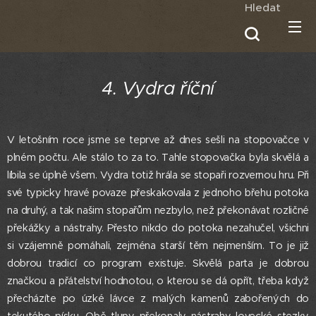
Hledat
4. Vydra říční
V letošním roce jsme se teprve až dnes sešli na stopovačce v
plném počtu. Ale stálo to za to. Tahle stopovačka byla skvělá a
líbila se úplně všem. Vydra totiž hrála se stopaři rozvernou hru. Při
své typicky hravé povaze přeskakovala z jednoho břehu potoka
na druhý, a tak našim stopařům nezbylo, než překonávat rozličné
překážky a nástrahy. Přesto nikdo do potoka nezahučel, všichni
si vzájemně pomáhali, zejména starší těm nejmenším. To je již
dobrou tradicí co program existuje. Skvělá parta je dobrou
značkou a přátelství hodnotou, o kterou se dá opřít, třeba když
přecházíte po úzké lávce z malých kamenů zabořených do