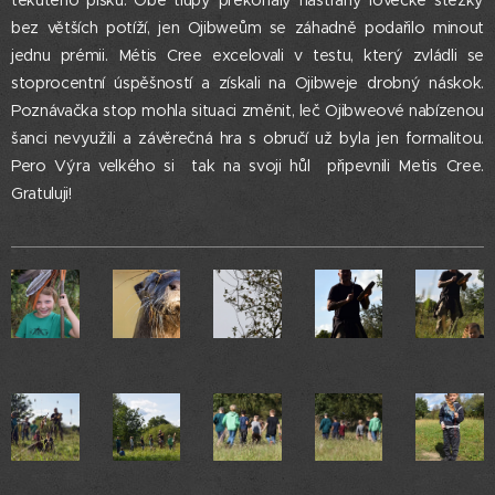
tekutého písku. Obě tlupy překonaly nástrahy lovecké stezky
bez větších potíží, jen Ojibweům se záhadně podařilo minout
jednu prémii. Métis Cree excelovali v testu, který zvládli se
stoprocentní úspěšností a získali na Ojibweje drobný náskok.
Poznávačka stop mohla situaci změnit, leč Ojibweové nabízenou
šanci nevyužili a závěrečná hra s obručí už byla jen formalitou.
Pero Výra velkého si tak na svoji hůl připevnili Metis Cree.
Gratuluji!