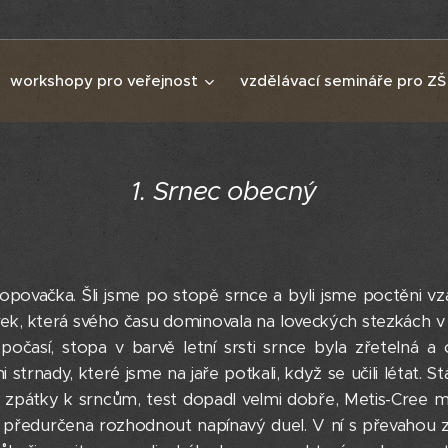
workshopy pro veřejnost
vzdělávací semináře pro ZŠ
1. Srnec obecný
topovačka. Šli jsme po stopě srnce a byli jsme poctěni v
pírek, která svého času dominovala na loveckých stezkách
očasí, stopa v barvě letní srsti srnce byla zřetelná a
 strnady, které jsme na jaře potkali, když se učili létat. 
Ale zpátky k srncům, test dopadl velmi dobře, Metis-Cree 
předurčena rozhodnout napínavý duel. V ní s převahou zvít