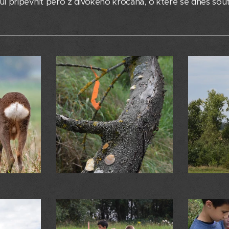
 hůl připevnit pero z divokého krocana, o které se dnes soutě