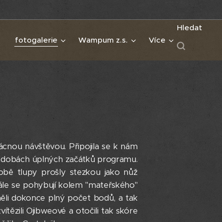
Hledat
fotogalerie
Wampum z.s.
Více
zácnou návštěvou. Připojila se k nám
 v dobách úplných začátků programu.
 obě tlupy prošly stezkou jako nůž
Stále se pohybují kolem "mateřského"
měli dokonce plný počet bodů, a tak
ězili Ojibweové a otočili tak skóre