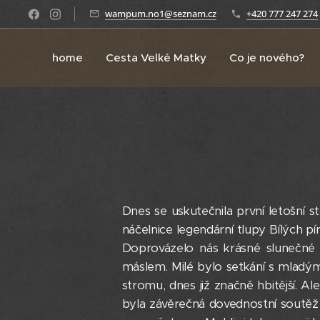
wampum.no1@seznam.cz
+420 777 247 274
home
Cesta Velké Matky
Co je nového?
Dnes se uskutečnila první letošní s
náčelnice legendární tlupy Bílých 
Doprovázelo nás krásné slunečné p
máslem. Milé bylo setkání s mladými
stromu, dnes již značně hbitější. 
byla závěrečná dovednostní soutěž 