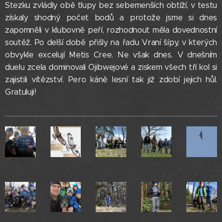
Stezku zvládly obě tlupy bez sebemenších obtíží, v testu
získaly shodný počet bodů a protože jsme si dnes
zapomněli v klubovně peří, rozhodnout měla dovednostní
soutěž. Po delší době přišly na řadu Vraní šípy, v kterých
obvykle excelují Metis Cree. Ne však dnes. V dnešním
duelu zcela dominovali Ojibwejové a ziskem všech tří kol si
zajistili vítězství. Pero káně lesní tak již zdobí jejich hůl.
Gratuluji!