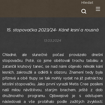
Hledat
15. stopovačka 2023/24- Káně lesní a rousná
13.03.2024
Chladné, ale slunečné počasí provázelo dnešní
stopovačku. Poté, co jsme obětovali trochu tabáku a
zatančili kruhový tanec, se nad námi objevilo několik kání
lesních, zakroužili a odlétli k obzoru. Znamení tedy byla
příznivá a obě tlupy se tak mohly vydat na již patnáctou
letošní stopovačku. Jako první vyrazili Metis Cree posíleni
naší milou návštěvou, starým brachem, ještě z dob
družinového programu. Ojibwejové je s odstupem
následovali a vše probíhalo podle zažitých zvyklostí.