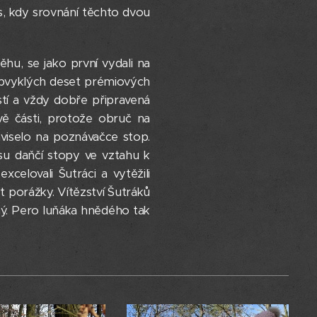
s, kdy srovnání těchto dvou
u, se jako první vydali na
a obvyklých deset prémiových
stí a vždy dobře připravená
vě části, protože obruč na
áviselo na poznávačce stop.
isu daňčí stopy ve vztahu k
elovali Šutráci a vytěžili
 porážky. Vítězství Šutráků
ný. Pero luňáka hnědého tak