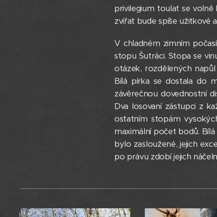
privilegium toulat se voln
zvířat bude spíše užitkové a
V chladném zimním počasí,
stopu Šutráci. Stopa se vin
otázek, rozdělených napůl 
Bílá pírka se dostala do 
závěrečnou dovednostní dis
Dva losovaní zástupci z ka
ostatním stopám vysokých 
maximální počet bodů. Bílá
bylo zasloužené, jejich ex
po právu zdobí jejich náčelni