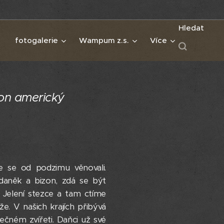
Hledat
fotogalerie
Wampum z.s.
Více
on americký
 se od podzimu věnovali.
 daněk a bizon, zdá se být
o Jelení stezce a tam ctíme
e. V našich krajích přibývá
čném zvířeti. Daňci už své