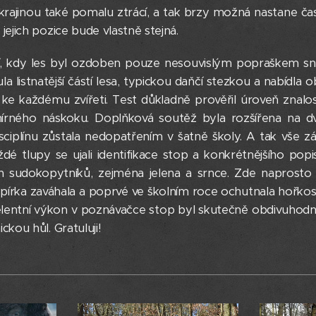
ě krajinou také pomalu ztrácí, a tak brzy možná nastane ča
 jejich pozice bude vlastně stejná.
 kdy les byl ozdoben pouze nesouvislým popraškem sněh
ula listnatější částí lesa, typickou daňčí stezkou a nabídl
ke každému zvířeti. Test důkladně prověřil úroveň znalo
mírného náskoku. Doplňková soutěž byla rozšířena na d
ciplínu zůstala nedopatřením v šatně školy. A tak vše z
ždé tlupy se ujali identifikace stop a konkrétnějšího pop
sudokopytníků, zejména jelena a srnce. Zde naprosto exc
 pírka zaváhala a poprvé ve školním roce ochutnala hořkost
celentní výkon v poznávačce stop byl skutečně obdivuhod
ckou hůl. Gratuluji!