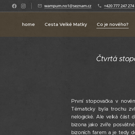
wampum.no1@seznam.cz
+420 777 247 274
home
Cesta Velké Matky
Co je nového?
Čtvrtá sto
První stopovačka v nové
Tématicky byla trochu zvl
nelogické. Ale velká část 
bizona jako zvíře posvátné
bizoních farem a je tedy 