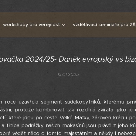
workshopy pro veřejnost
vzdělávací semináře pro ZŠ
povačka 2024/25- Daněk evropský vs biz
13.01.2025
m roce uzavřela segment sudokopytníků, kterému jsme
áštní, protože kombinovat tak rozdílná zvířata, jako je
dětí, které jdou po cestě Velké Matky, zároveň kráčí i p
 a třeba podrážky našich mokasínů jsou právě z jeho kůž
dobré vědět něco o tomto majestátním a někdy i nebezpe