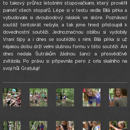
to takový průřez letošními stopovačkami, který prověřil
paměť všech stopařů. Lépe si v testu vedla Bílá pírka a
vybudovala si dvoubodový náskok ve skóre. Poznávací
soutěž tentokrát nebyla, a tak jsme hned přistoupili k
dovednostní soutěži. Jednoznačnou oblibu si vydobily
Vraní šípy a i dnes se soutěžilo s nimi. Bílá pírka si už
nějakou dobu drží velmi slušnou formu v této soutěži. Ani
dnes nedala Šutrákům žádnou šanci a přesvědčivě
zvítězila. Po právu si připevnila pero z orla skalního na
svoji hůl. Gratuluji!