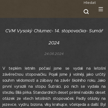
Hledat
CVM Vysoký Chlumec- 14. stopovačka- Sumář
2024
24.06.2024
V teplém letním počasí jsme se vydali na letošní
závěrečnou stopovačku. Pojali jsme ji volněji, jako určitý
souhrn vědomostí a zábavy na závěr školního roku. Jako
první vyrazili na stopu Šutráci, po nich se vydala na
stezku Bílá pírka. Standardních deset prémií nabídlo deset
otázek ze všech letošních stopovaček. Padly otázky na
jezevce, vydru, bizona, vlky, krahujce, včelojeda a další. Byl