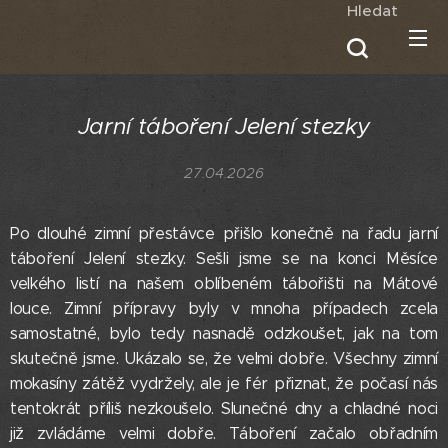
Hledat
Jarní táboření Jelení stezky
27.04.2026
Po dlouhé zimní přestávce přišlo konečně na řadu jarní
táboření Jelení stezky. Sešli jsme se na konci Měsíce
velkého listí na našem oblíbeném tábořišti na Mátové
louce. Zimní přípravy byly v mnoha případech zcela
samostatné, bylo tedy nasnadě odzkoušet, jak na tom
skutečně jsme. Ukázalo se, že velmi dobře. Všechny zimní
mokasíny zátěž vydržely, ale je fér přiznat, že počasí nás
tentokrát příliš nezkoušelo. Slunečné dny a chladné noci
již zvládáme velmi dobře. Táboření začalo obřadním