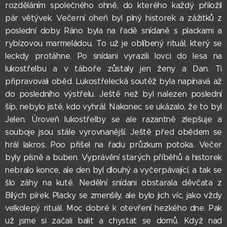
rozděláním společného ohně, do kterého každý přiložil
pár větývek. Večerní oheň byl plný historek a zážitků z
poslední doby. Ráno byla na řadě snídaně s plackami a
rybízovou marmeládou. To už je oblíbený rituál, který se
leckdy protáhne. Po snídani vyrazili lovci do lesa na
lukostřelbu a v táboře zůstaly jen ženy a Dan. Ti
připravovali oběd. Lukostřelecká soutěž byla napínavá až
do posledního výstřelu. Ještě než byl nalezen poslední
šíp, nebylo jisté, kdo vyhrál. Nakonec se ukázalo, že to byl
Jelen. Úroveň lukostřelby se ale razantně zlepšuje a
souboje jsou stále vyrovnanější. Ještě před obědem se
hrál lakros. Poo přišel na řadu průzkum potoka. Večer
byly písně a buben. Vyprávění starých příběhů a historek
nebralo konce, ale den byl dlouhý a vyčerpávající, a tak se
šlo záhy na kutě. Nedělní snídani obstarala děvčata z
Bílých pírek. Placky se zmenšily, ale bylo jich víc, jako vždy
velkolepý rituál. Moc dobré k otevření hezkého dne. Pak
už jsme si začali balit a chystat se domů. Když nad