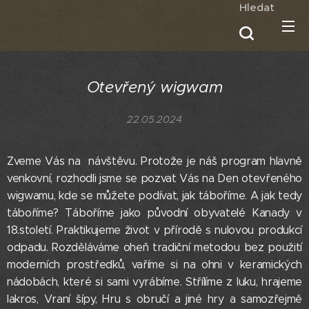
Hledat
Otevřený wigwam
22.05.2024
Zveme Vás na návštěvu. Protože je náš program hlavně
venkovní, rozhodli jsme se pozvat Vás na Den otevřeného
wigwamu, kde se můžete podívat, jak táboříme. A jak tedy
táboříme? Táboříme jako původní obyvatelé Kanady v
18.století. Praktikujeme život v přírodě s nulovou produkcí
odpadu. Rozděláváme oheň tradiční metodou bez použití
moderních prostředků, vaříme si na ohni v keramických
nádobách, které si sami vyrábíme. Střílíme z luku, hrajeme
lakros, Vraní šípy, Hru s obručí a jiné hry a samozřejmě