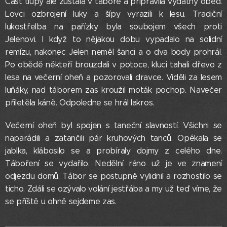
Část tlupy ale zůstala v táboře a připravila vydatný oběd.
Lovci ozbrojení luky a šípy vyrazili k lesu. Tradiční
lukostřelba na pařízky byla soubojem všech proti
Jelenovi. I když to nějakou dobu vypadalo na solidní
remízu, nakonec Jelen neměl šanci a o dva body prohrál.
Po obědě někteří brouzdali v potoce, kluci tahali dřevo z
lesa na večerní oheň a pozorovali dravce. Viděli za lesem
luňáky, nad táborem zas kroužil moták pochop. Navečer
přiletěla káně. Odpoledne se hrál lakros.
Večerní oheň byl spojen s taneční slavností. Všichni se
naparádili a zatančili pár kruhových tanců. Opékala se
jablka, klábosilo se a probíraly dojmy z celého dne.
Táboření se vydařilo. Nedělní ráno už je ve znamení
odjezdu domů. Tábor se postupně vylidnil a rozhostilo se
ticho. Zdáli se ozývalo volání jestřába a my už teď víme, že
se příště u ohně sejdeme zas.