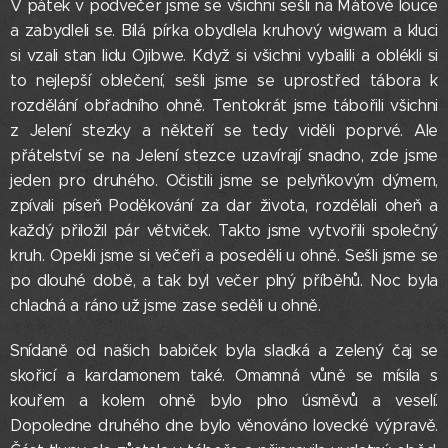
V pátek v podvečer jsme se všichni sešli na Mátové louce
a zabydleli se. Bílá pírka obydlela kruhový wigwam a kluci
si vzali stan lidu Ojibwe. Když si všichni vybalili a oblékli si
to nejlepší oblečení, sešli jsme se uprostřed tábora k
rozdělání obřadního ohně. Tentokrát jsme tábořili všichni
z Jelení stezky a někteří se tedy viděli poprvé. Ale
přátelství se na Jelení stezce uzavírají snadno, zde jsme
jeden pro druhého. Očistili jsme se pelyňkovým dýmem,
zpívali píseň Poděkování za dar života, rozdělali oheň a
každý přiložil pár větviček. Takto jsme vytvořili společný
kruh. Opekli jsme si večeři a poseděli u ohně. Sešli jsme se
po dlouhé době, a tak byl večer plný příběhů. Noc byla
chladná a ráno už jsme zase seděli u ohně.
Snídaně od našich babiček byla sladká a zelený čaj se
skořicí a kardamonem také. Omamná vůně se mísila s
kouřem a kolem ohně bylo plno úsměvů a veselí.
Dopoledne druhého dne bylo věnováno lovecké výpravě.