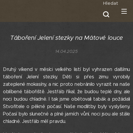
Hledat
Táboření Jelení stezky na Mátové
louce
14.04.2025
Druhý víkend v měsíci velkého listí byl vyhrazen dalšímu
táboření Jelení stezky. Děti si přes zimu vyrobily
zateplené mokasíny, a nic proto nebránilo vyrazit na naše
oblíbené tábořiště. Jestřáb říkal, že budou teplé dny, ale
noci budou chladné. I tak jsme obětovali tabák a požádali
Stvořitele o pěkné počasí. Naše modlitby byly vyslyšeny.
Počasí bylo slunečné a plné jarních vůní, noci jsou ale stále
chladné. Jestřáb měl pravdu.