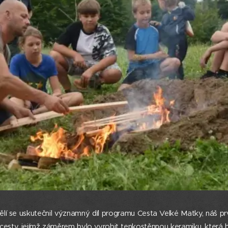
í se uskutečnil významný díl programu Cesta Velké Matky, náš prv
cesty, jejímž záměrem bylo vyrobit tenkostěnnou keramiku, která by