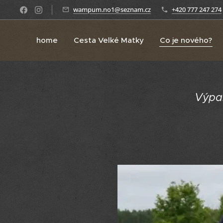
wampum.no1@seznam.cz
+420 777 247 274
home
Cesta Velké Matky
Co je nového?
Výpal