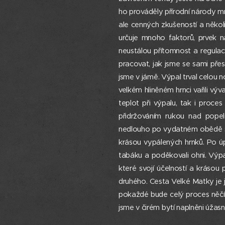
ho prováděly přírodní národy mno
ale cenných zkušeností a několike
určuje mnoho faktorů, prvek n
neustálou přítomnost a regulac
pracovat, jak jsme se sami přes
jsme v jámě. Výpal trval celou 
velkém hliněném hrnci vařili vý
teplot při výpalu, tak i proc
přidržováním rukou nad pope
nedlouho po vydatném obědě se 
krásou vypálených hrnků. Po úpl
tabáku a poděkovali ohni. Výpa
které svojí účelností a krásou
druhého. Cesta Velké Matky je 
pokaždé bude celý proces něčím
jsme v čirém bytí naplněni úžas