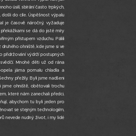
oho úsilí, sbírání často trpkých,
i, došli do cíle. Úspěšnost výpalu
al je časově náročný, vyžaduje
 překážkami se dá do jisté míry
přímým přístupem vzduchu. Pálili
 druhého ohniště, kde jsme si ve
bo přidržování výdrží postupných
esvědčí. Mnohé děti už od rána
popela jáma pomalu chladla a
chny přežily. Byli jsme nadšeni
i jsme ohniště, obětovali trochu
em, které nám zanechali předci,
ňují, abychom tu byli jeden pro
ěnovat se stejným technologiím,
ů nevede nudný život, i my lidé