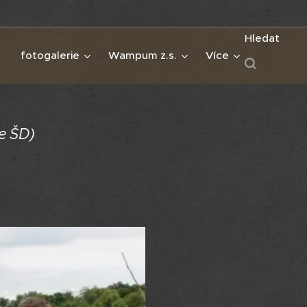
Hledat
fotogalerie
Wampum z.s.
Více
e ŠD)