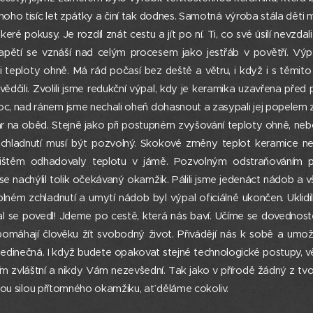
ho tisíc let zpátky a činí tak dodnes. Samotná výroba stála děti mn
ré pokusy. Je rozdíl znát cestu a jít po ní. Ti, co své úsilí nevzdal
apětí se vznáší nad celým procesem jako jestřáb v povětří. Výp
i teploty ohně. Má rád počasí bez deště a větru, i když i s těmito
vědčili. Zvolili jsme redukční výpal, kdy je keramika uzavřena před 
noc, nad ránem jsme nechali oheň dohasnout a zasypali jej popelem z
var na oběd. Stejně jako při postupném zvyšování teploty ohně, ne
es chladnutí musí být pozvolný. Skokové změny teplot keramice n
lištěm odhadovaly teplotu v jámě. Pozvolným odstraňováním 
nachýlil tolik očekávaný okamžik. Pálili jsme jedenáct nádob a vše
ném zchladnutí a umytí nádob byl výpal oficiálně ukončen. Uklidil
l se povedl! Jdeme po cestě, která nás baví. Učíme se dovednost
 pomáhají člověku žít svobodný život. Přivádějí nás k sobě a umož
jedinečná. I když budete opakovat stejné technologické postupy, v
 zvláštní a nikdy Vám nezevšední. Tak jako v přírodě žádný z tvor
nou silou přítomného okamžiku, ať děláme cokoliv.