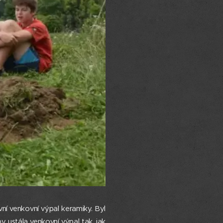
ní venkovní výpal keramiky. Byl
 ustála venkovní výpal tak, jak